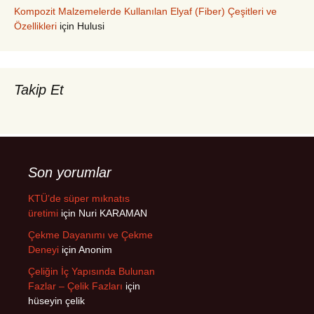
Kompozit Malzemelerde Kullanılan Elyaf (Fiber) Çeşitleri ve
Özellikleri
için
Hulusi
Takip Et
Son yorumlar
KTÜ’de süper mıknatıs
üretimi
için
Nuri KARAMAN
Çekme Dayanımı ve Çekme
Deneyi
için
Anonim
Çeliğin İç Yapısında Bulunan
Fazlar – Çelik Fazları
için
hüseyin çelik