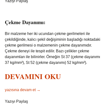
Yazıyı Paylaş
Çekme Dayanımı:
Bir malzeme her iki ucundan çekme gerilmeleri ile
çekildiğinde, kalıcı şekil değişiminin başladığı noktadaki
çekme gerilmesi o malzemenin çekme dayanımıdır.
Çekme deneyi ile tespit edilir. Bazı çelikler çekme
dayanımları ile bilinirler. Örneğin St 37 (çekme dayanımı
37 kg/mm²), St 52 (çekme dayanımı) 52 kg/mm²).
DEVAMINI OKU
Çekme Dayanımı ve Çekme Deneyi
yazısına devam et
→
Yazıyı Paylaş