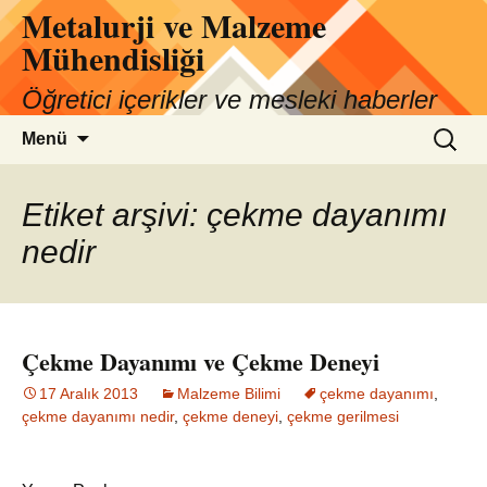
Metalurji ve Malzeme
İçeriğe
atla
Mühendisliği
Öğretici içerikler ve mesleki haberler
Arama:
Menü
Etiket arşivi: çekme dayanımı
nedir
Çekme Dayanımı ve Çekme Deneyi
17 Aralık 2013
Malzeme Bilimi
çekme dayanımı
,
çekme dayanımı nedir
,
çekme deneyi
,
çekme gerilmesi