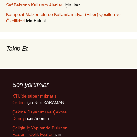
Saf Bakırınn Kullanım Alanları
için
İlter
Kompozit Malzemelerde Kullanılan Elyaf (Fiber) Çeşitleri ve
Özellikleri
için
Hulusi
Takip Et
Son yorumlar
KTÜ’de süper mıknatıs
üretimi
için
Nuri KARAMAN
Çekme Dayanımı ve Çekme
Deneyi
için
Anonim
Çeliğin İç Yapısında Bulunan
Fazlar – Çelik Fazları
için