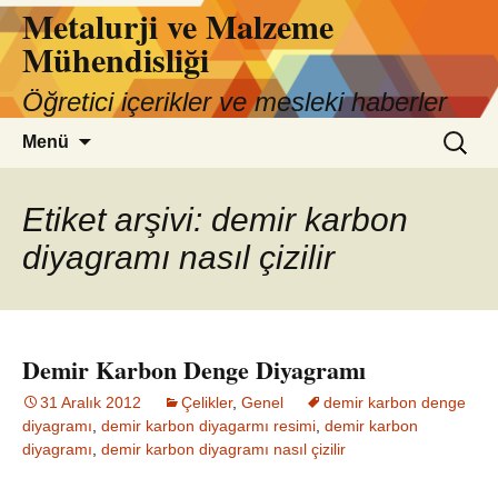
Metalurji ve Malzeme
İçeriğe
atla
Mühendisliği
Öğretici içerikler ve mesleki haberler
Arama:
Menü
Etiket arşivi: demir karbon
diyagramı nasıl çizilir
Demir Karbon Denge Diyagramı
31 Aralık 2012
Çelikler
,
Genel
demir karbon denge
diyagramı
,
demir karbon diyagarmı resimi
,
demir karbon
diyagramı
,
demir karbon diyagramı nasıl çizilir