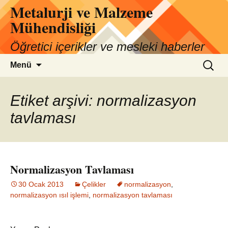
Metalurji ve Malzeme
İçeriğe
atla
Mühendisliği
Öğretici içerikler ve mesleki haberler
Arama:
Menü
Etiket arşivi: normalizasyon
tavlaması
Normalizasyon Tavlaması
30 Ocak 2013
Çelikler
normalizasyon
,
normalizasyon ısıl işlemi
,
normalizasyon tavlaması