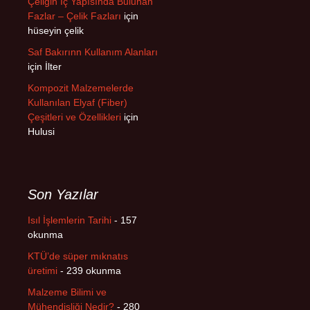
Çeliğin İç Yapısında Bulunan
Fazlar – Çelik Fazları
için
hüseyin çelik
Saf Bakırınn Kullanım Alanları
için
İlter
Kompozit Malzemelerde
Kullanılan Elyaf (Fiber)
Çeşitleri ve Özellikleri
için
Hulusi
Son Yazılar
Isıl İşlemlerin Tarihi
- 157
okunma
KTÜ’de süper mıknatıs
üretimi
- 239 okunma
Malzeme Bilimi ve
Mühendisliği Nedir?
- 280