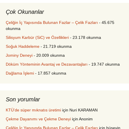
Çok Okunanlar
Çeliğin İç Yapısında Bulunan Fazlar – Çelik Fazları
- 45.675
okunma
Silisyum Karbür (SiC) ve Özellikleri
- 23.178 okunma
Soğuk Haddeleme
- 21.719 okunma
Jominy Deneyi
- 20.009 okunma
Döküm Yönteminin Avantaj ve Dezavantajları
- 19.747 okunma
Dağlama İşlemi
- 17.857 okunma
Son yorumlar
KTÜ’de süper mıknatıs üretimi
için
Nuri KARAMAN
Çekme Dayanımı ve Çekme Deneyi
için
Anonim
Çeliğin İç Yapısında Bulunan Fazlar – Çelik Fazları
için
hüseyin