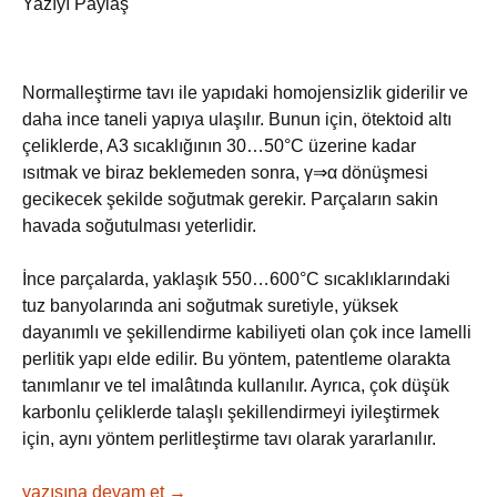
Yazıyı Paylaş
Normalleştirme tavı ile yapıdaki homojensizlik giderilir ve
daha ince taneli yapıya ulaşılır. Bunun için, ötektoid altı
çeliklerde, A3 sıcaklığının 30…50°C üzerine kadar
ısıtmak ve biraz beklemeden sonra, γ⇒α dönüşmesi
gecikecek şekilde soğutmak gerekir. Parçaların sakin
havada soğutulması yeterlidir.
İnce parçalarda, yaklaşık 550…600°C sıcaklıklarındaki
tuz banyolarında ani soğutmak suretiyle, yüksek
dayanımlı ve şekillendirme kabiliyeti olan çok ince lamelli
perlitik yapı elde edilir. Bu yöntem, patentleme olarakta
tanımlanır ve tel imalâtında kullanılır. Ayrıca, çok düşük
karbonlu çeliklerde talaşlı şekillendirmeyi iyileştirmek
için, aynı yöntem perlitleştirme tavı olarak yararlanılır.
Normalizasyon Tavlaması
yazısına devam et
→