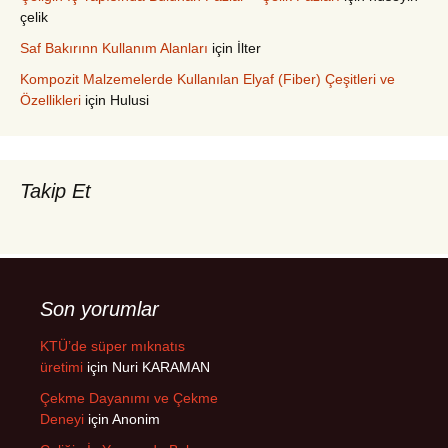
çelik
Saf Bakırınn Kullanım Alanları
için
İlter
Kompozit Malzemelerde Kullanılan Elyaf (Fiber) Çeşitleri ve
Özellikleri
için
Hulusi
Takip Et
Son yorumlar
KTÜ’de süper mıknatıs
üretimi
için
Nuri KARAMAN
Çekme Dayanımı ve Çekme
Deneyi
için
Anonim