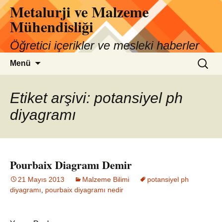
Metalurji ve Malzeme
İçeriğe
atla
Mühendisliği
Öğretici içerikler ve mesleki haberler
Arama:
Menü
Etiket arşivi: potansiyel ph
diyagramı
Pourbaix Diagramı Demir
21 Mayıs 2013
Malzeme Bilimi
potansiyel ph
diyagramı
,
pourbaix diyagramı nedir