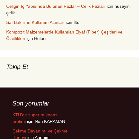
Çeliğin İç Yapısında Bulunan Fazlar – Çelik Fazları
için
hüseyin
çelik
Saf Bakırınn Kullanım Alanları
için
İlter
Kompozit Malzemelerde Kullanılan Elyaf (Fiber) Çeşitleri ve
Özellikleri
için
Hulusi
Takip Et
Son yorumlar
KTÜ’de süper mıknatıs
üretimi
için
Nuri KARAMAN
Çekme Dayanımı ve Çekme
Deneyi
için
Anonim