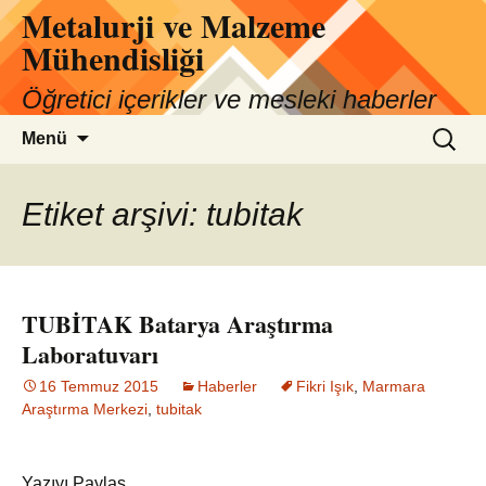
Metalurji ve Malzeme
İçeriğe
atla
Mühendisliği
Öğretici içerikler ve mesleki haberler
Arama:
Menü
Etiket arşivi: tubitak
TUBİTAK Batarya Araştırma
Laboratuvarı
16 Temmuz 2015
Haberler
Fikri Işık
,
Marmara
Araştırma Merkezi
,
tubitak
Yazıyı Paylaş