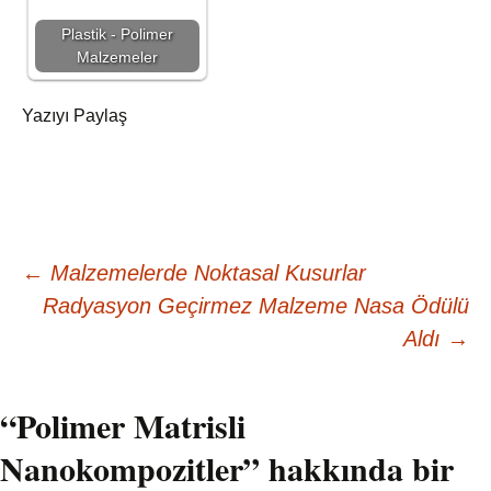
Plastik - Polimer
Malzemeler
Yazıyı Paylaş
Yazı
←
Malzemelerde Noktasal Kusurlar
Radyasyon Geçirmez Malzeme Nasa Ödülü
dolaşımı
Aldı
→
“
Polimer Matrisli
Nanokompozitler
” hakkında bir