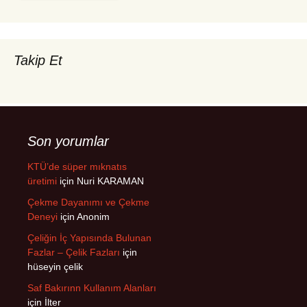
Takip Et
Son yorumlar
KTÜ’de süper mıknatıs
üretimi
için
Nuri KARAMAN
Çekme Dayanımı ve Çekme
Deneyi
için
Anonim
Çeliğin İç Yapısında Bulunan
Fazlar – Çelik Fazları
için
hüseyin çelik
Saf Bakırınn Kullanım Alanları
için
İlter