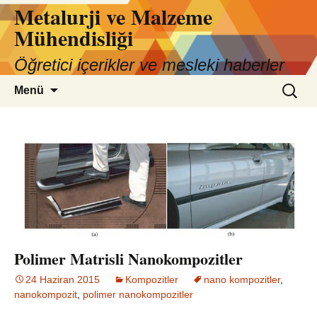
Metalurji ve Malzeme
İçeriğe
atla
Mühendisliği
Öğretici içerikler ve mesleki haberler
Arama:
Menü
Polimer Matrisli Nanokompozitler
24 Haziran 2015
Kompozitler
nano kompozitler
,
nanokompozit
,
polimer nanokompozitler