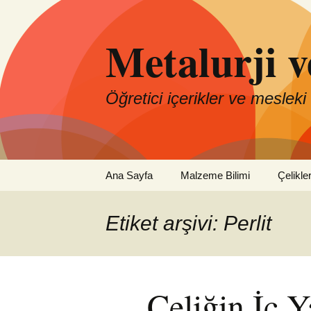
İçeriğe
atla
Metalurji 
Öğretici içerikler ve mesleki
Ana Sayfa
Malzeme Bilimi
Çelikle
Etiket arşivi: Perlit
Çeliğin İç 