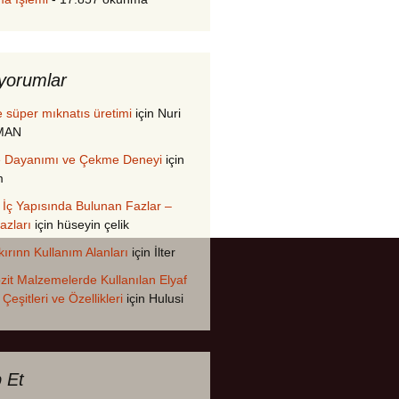
yorumlar
 süper mıknatıs üretimi
için
Nuri
MAN
 Dayanımı ve Çekme Deneyi
için
m
n İç Yapısında Bulunan Fazlar –
azları
için
hüseyin çelik
ırınn Kullanım Alanları
için
İlter
it Malzemelerde Kullanılan Elyaf
 Çeşitleri ve Özellikleri
için
Hulusi
p Et