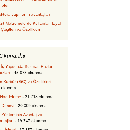
meler
oktora yapmanın avantajları
it Malzemelerde Kullanılan Elyaf
 Çeşitleri ve Özellikleri
Okunanlar
n İç Yapısında Bulunan Fazlar –
azları
- 45.673 okunma
m Karbür (SiC) ve Özellikleri
-
8 okunma
 Haddeleme
- 21.718 okunma
 Deneyi
- 20.009 okunma
Yönteminin Avantaj ve
ntajları
- 19.747 okunma
a İşlemi
- 17.857 okunma