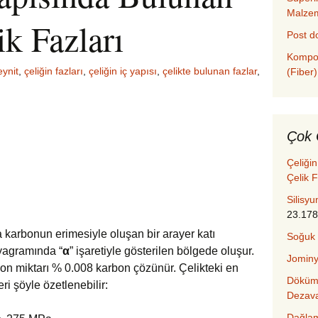
Malze
ik Fazları
Post d
Kompoz
ynit
,
çeliğin fazları
,
çeliğin iç yapısı
,
çelikte bulunan fazlar
,
(Fiber)
Çok 
Çeliği
Çelik F
Silisyu
23.17
 karbonun erimesiyle oluşan bir arayer katı
Soğuk
iyagramında “
α
” işaretiyle gösterilen bölgede oluşur.
Jominy
bon miktarı % 0.008 karbon çözünür. Çelikteki en
Döküm 
ri şöyle özetlenebilir:
Dezava
Dağlam