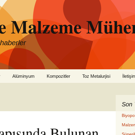
ve Malzeme Mühen
 haberler
r
Alüminyum
Kompozitler
Toz Metalurjisi
İletişi
Son 
Biyopo
Malzem
Yapısında Bulunan
Süperi