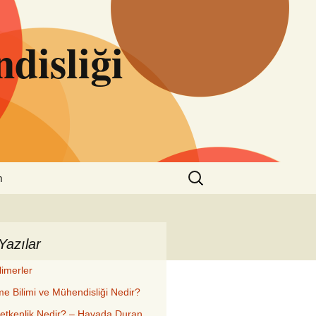
disliği
Arama:
m
Yazılar
limerler
e Bilimi ve Mühendisliği Nedir?
letkenlik Nedir? – Havada Duran