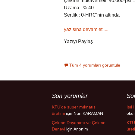
Çekme mukavemeti: 40.000-psi 
Uzama : % 40
Sertlik : 0-HRC’nin altında
Çeliğin İç Yapısında Bulunan Fazl
yazısına devam et
→
Yazıyı Paylaş
Tüm 4 yorumları görüntüle
Son yorumlar
Son
KTÜ’de süper mıknatıs
Isıl 
üretimi
için
Nuri KARAMAN
oku
Çekme Dayanımı ve Çekme
KTÜ’
Deneyi
için
Anonim
üret