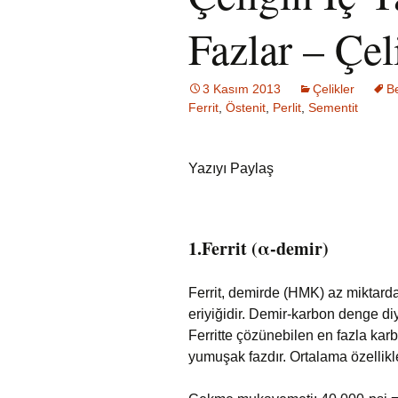
Fazlar – Çel
3 Kasım 2013
Çelikler
Be
Ferrit
,
Östenit
,
Perlit
,
Sementit
Yazıyı Paylaş
1.Ferrit (α-demir)
Ferrit, demirde (HMK) az miktarda
eriyiğidir. Demir-karbon denge d
Ferritte çözünebilen en fazla kar
yumuşak fazdır. Ortalama özellikle