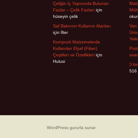
Çeliğin İç Yapısında Bulunan
Malz
Fazlar – Çelik Fazları
için
Mühe
hüseyin çelik
oku
Saf Bakırınn Kullanım Alanları
Van 
için
İlter
Üniv
Yele
Kompozit Malzemelerde
Kullanılan Elyaf (Fiber)
Post
Çeşitleri ve Özellikleri
için
avan
Hulusi
3 bi
516
WordPress gururla sunar