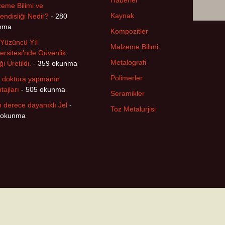
Haberler
eme Bilimi ve
Kaynak
ndisliği Nedir?
- 280
nma
Kompozitler
Yüzüncü Yıl
Malzeme Bilimi
ersitesi’nde Güvenlik
Metalografi
ği Üretildi.
- 359 okunma
Polimerler
 doktora yapmanın
tajları
- 505 okunma
Seramikler
n derece dayanıklı Jel
-
Toz Metalurjisi
 okunma