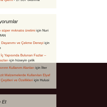
yorumlar
 süper mıknatıs üretimi
için
Nuri
MAN
 Dayanımı ve Çekme Deneyi
için
m
n İç Yapısında Bulunan Fazlar –
azları
için
hüseyin çelik
ırınn Kullanım Alanları
için
İlter
it Malzemelerde Kullanılan Elyaf
 Çeşitleri ve Özellikleri
için
Hulusi
p Et