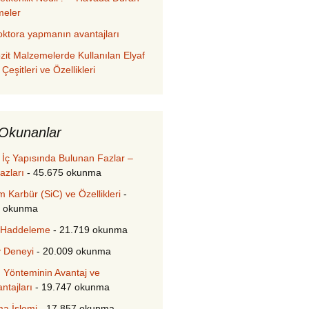
meler
oktora yapmanın avantajları
it Malzemelerde Kullanılan Elyaf
 Çeşitleri ve Özellikleri
Okunanlar
n İç Yapısında Bulunan Fazlar –
azları
- 45.675 okunma
m Karbür (SiC) ve Özellikleri
-
8 okunma
 Haddeleme
- 21.719 okunma
 Deneyi
- 20.009 okunma
Yönteminin Avantaj ve
ntajları
- 19.747 okunma
a İşlemi
- 17.857 okunma