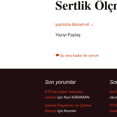
Sertlik
Ölçm
Sertlik Deneyleri – Rockwell, Brin
yazısına devam et
→
Yazıyı Paylaş
Şu ana kadar bir yorum
Son yorumlar
Son
KTÜ’de süper mıknatıs
Isıl 
üretimi
için
Nuri KARAMAN
oku
Çekme Dayanımı ve Çekme
KTÜ’
Deneyi
için
Anonim
üret