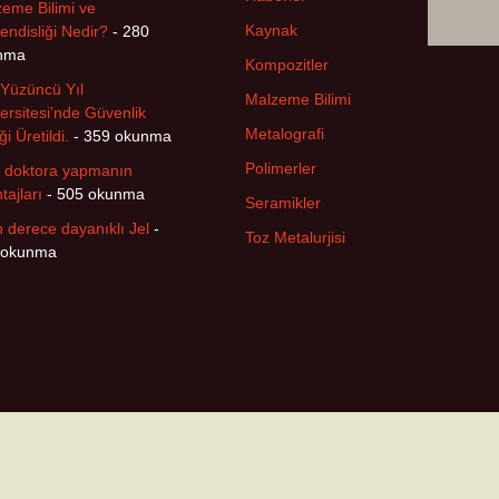
eme Bilimi ve
Kaynak
ndisliği Nedir?
- 280
nma
Kompozitler
Yüzüncü Yıl
Malzeme Bilimi
ersitesi’nde Güvenlik
Metalografi
ği Üretildi.
- 359 okunma
Polimerler
 doktora yapmanın
tajları
- 505 okunma
Seramikler
n derece dayanıklı Jel
-
Toz Metalurjisi
 okunma