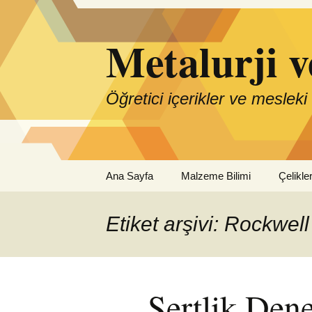
İçeriğe
atla
Metalurji 
Öğretici içerikler ve mesleki
Ana Sayfa
Malzeme Bilimi
Çelikle
Etiket arşivi: Rockwell
Sertlik Dene