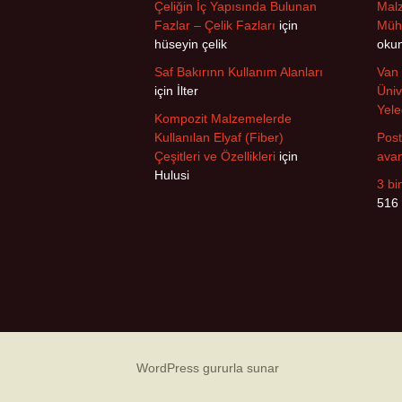
Çeliğin İç Yapısında Bulunan
Malz
Fazlar – Çelik Fazları
için
Mühe
hüseyin çelik
oku
Saf Bakırınn Kullanım Alanları
Van 
için
İlter
Üniv
Yele
Kompozit Malzemelerde
Kullanılan Elyaf (Fiber)
Post
Çeşitleri ve Özellikleri
için
avan
Hulusi
3 bi
516
WordPress gururla sunar