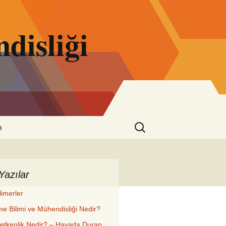
disliği
Arama:
m
Yazılar
limerler
e Bilimi ve Mühendisliği Nedir?
letkenlik Nedir? – Havada Duran