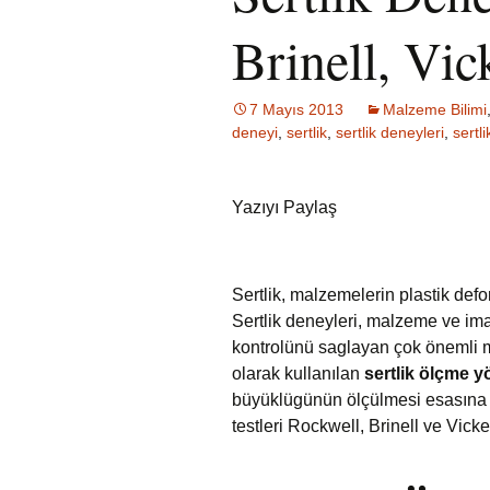
Brinell, Vic
7 Mayıs 2013
Malzeme Bilimi
deneyi
,
sertlik
,
sertlik deneyleri
,
sertl
Yazıyı Paylaş
Sertlik, malzemelerin plastik defo
Sertlik deneyleri, malzeme ve ima
kontrolünü saglayan çok önemli m
olarak kullanılan
sertlik ölçme y
büyüklügünün ölçülmesi esasına d
testleri Rockwell, Brinell ve Vicker