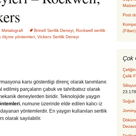
Malze
kers
Post d
Kompoz
,
Metalografi
Brinell Sertlik Deneyi
,
Rockwell sertlik
(Fiber)
ik ölçme yöntemleri
,
Vickers Sertlik Deneyi
Çok 
Çeliği
Çelik F
rmasyona karsı gösterdigi direnç olarak tanımlanır.
Silisyu
l edilmiş parçaların çabuk ve tahribatsız olarak
23.17
ekanik deneylerden biridir. Teknolojide yaygın
Soğuk
öntemleri
, numune üzerinde elde edilen kalıcı iz
Jominy
ayanan yöntemlerdir. En yaygın kullanılan sertlik
s olarak sayılabilir.
Döküm 
Dezava
Dağlam