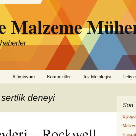
ve Malzeme Mühen
 haberler
r
Alüminyum
Kompozitler
Toz Metalurjisi
İletişi
 sertlik deneyi
Son 
Biyopo
Malzem
yleri – Rockwell,
Süperi